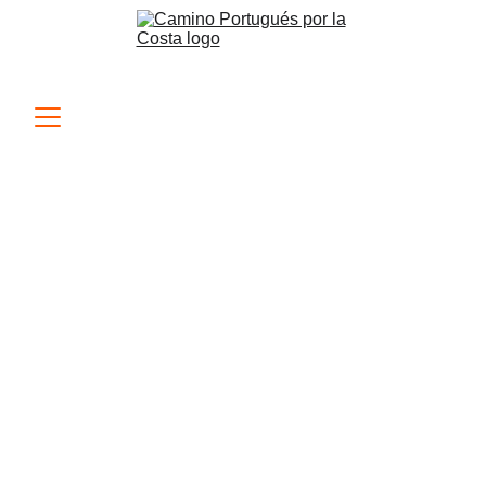
Padrón - Santiago de 
Compostela
Disfruta el Camino Portugués por la Costa