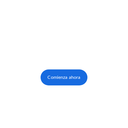
Explora el 
Camino 
Portugués
Guía completa para cada etapa del recorrido 
costero desde Baiona.
Comienza ahora
★★★★★
Experiencia de usuario mejorada.